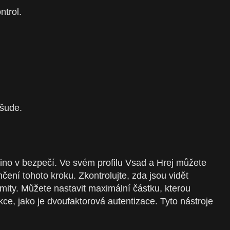
ntrol.
všude.
no v bezpečí. Ve svém profilu Vsad a Hrej můžete
ení tohoto kroku. Zkontrolujte, zda jsou vidět
limity. Můžete nastavit maximální částku, kterou
kce, jako je dvoufaktorová autentizace. Tyto nástroje