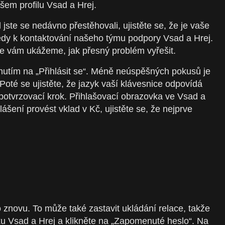
šem profilu Vsad a Hrej.
te se nedávno přestěhovali, ujistěte se, že je vaše
ědy k kontaktování našeho týmu podpory Vsad a Hrej.
že vám ukážeme, jak přesný problém vyřešit.
epnutím na „Přihlásit se“. Méně neúspěšných pokusů je
. Poté se ujistěte, že jazyk vaší klávesnice odpovídá
potvrzovací krok. Přihlašovací obrazovka ve Vsad a
šení provést vklad v Kč, ujistěte se, že nejprve
o znovu. To může také zastavit ukládání relace, takže
ku Vsad a Hrej a klikněte na „Zapomenuté heslo“. Na