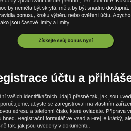
by zpracování uvidíte předtím, než potvrdíte. Nastavte s
é. Pomoc by neměla být skrytá; měla by být snadno dostup
ravidla bonusu, kroku výběru nebo ověření účtu. Abycho
ko jsou časové limity a limity.
Získejte svůj bonus nyní
gistrace účtu a přihláš
dání vašich identifikačních údajů přesně tak, jak jsou u
poručujeme, abyste se zaregistrovali na vlastním zaříze
vou adresu a telefonní číslo, které ovládáte. Příprava
ned. Registrační formulář ve Vsad a Hrej je krátký, ale j
ně tak, jak jsou uvedeny v dokumentu.