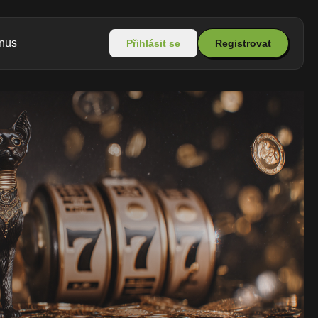
nus
Přihlásit se
Registrovat