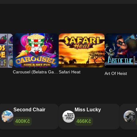
Carousel (Belatra Games)
Safari Heat
Art Of Heist
Derange
Second Chair
28Kč
400Kč