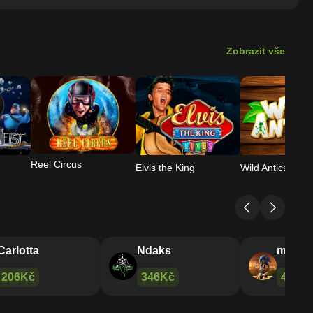
Zobrazit vše
Reel Circus
Elvis the King
Wild Antics
Miss Lucky
Carlotta
Ndaks
466Kč
206Kč
346K